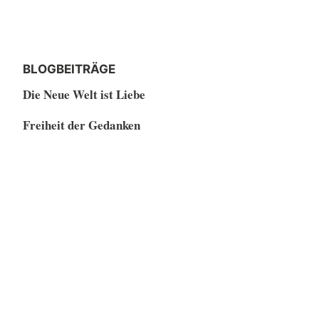
BLOGBEITRÄGE
Die Neue Welt ist Liebe
Freiheit der Gedanken
Ist KAMPF die Lösung?
Zeit der Welt – RaumZeit
Wissen ist Macht – Nichtwissen ist Weisheit
Macht Instagram glücklich?
Was ist der Sinn des Lebens?