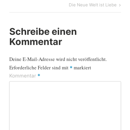
Post
Next
Die Neue Welt ist Liebe
Post
Schreibe einen
Kommentar
Deine E-Mail-Adresse wird nicht veröffentlicht.
Erforderliche Felder sind mit
markiert
*
*
Kommentar